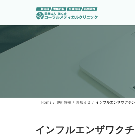
コ
ナ
ン
ビ
テ
ゲ
ン
ー
ツ
シ
へ
ョ
ス
ン
キ
に
ッ
移
プ
動
Home
更新情報
お知らせ
インフルエンザワクチ
インフルエンザワクチ